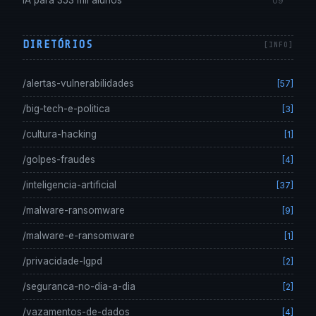
IA para 353 mil alunos
09
DIRETÓRIOS
/alertas-vulnerabilidades
[57]
/big-tech-e-politica
[3]
/cultura-hacking
[1]
/golpes-fraudes
[4]
/inteligencia-artificial
[37]
/malware-ransomware
[9]
/malware-e-ransomware
[1]
/privacidade-lgpd
[2]
/seguranca-no-dia-a-dia
[2]
/vazamentos-de-dados
[4]