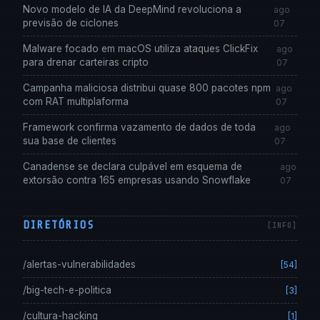
Novo modelo de IA da DeepMind revoluciona a
ago
previsão de ciclones
07
Malware focado em macOS utiliza ataques ClickFix
ago
para drenar carteiras cripto
07
Campanha maliciosa distribui quase 800 pacotes npm
ago
com RAT multiplaforma
07
Framework confirma vazamento de dados de toda
ago
sua base de clientes
07
Canadense se declara culpável em esquema de
ago
extorsão contra 165 empresas usando Snowflake
07
DIRETÓRIOS
/alertas-vulnerabilidades
[54]
/big-tech-e-politica
[3]
/cultura-hacking
[1]