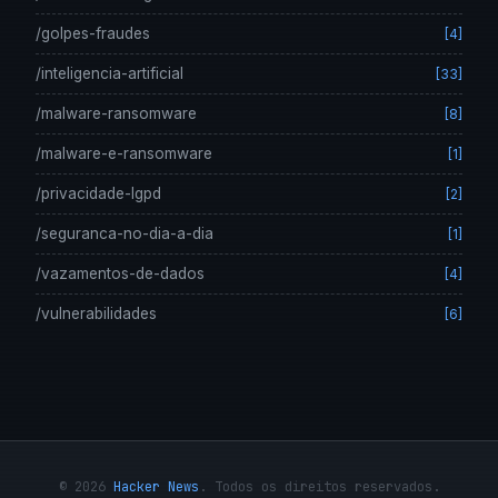
/golpes-fraudes
[4]
/inteligencia-artificial
[33]
/malware-ransomware
[8]
/malware-e-ransomware
[1]
/privacidade-lgpd
[2]
/seguranca-no-dia-a-dia
[1]
/vazamentos-de-dados
[4]
/vulnerabilidades
[6]
© 2026
Hacker News
. Todos os direitos reservados.