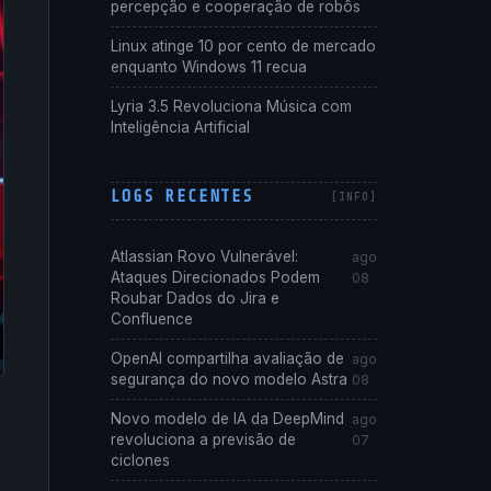
percepção e cooperação de robôs
Linux atinge 10 por cento de mercado
enquanto Windows 11 recua
Lyria 3.5 Revoluciona Música com
Inteligência Artificial
LOGS RECENTES
Atlassian Rovo Vulnerável:
ago
Ataques Direcionados Podem
08
Roubar Dados do Jira e
Confluence
OpenAI compartilha avaliação de
ago
segurança do novo modelo Astra
08
Novo modelo de IA da DeepMind
ago
revoluciona a previsão de
07
ciclones