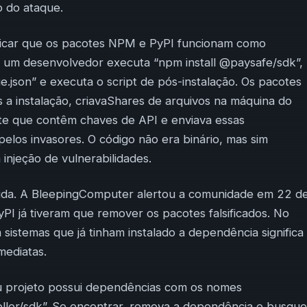
o do ataque.
licar que os pacotes NPM e PyPI funcionam como
o um desenvolvedor executa “npm install @paysafe/sdk”,
e.json” e executa o script de pós-instalação. Os pacotes
s a instalação, criavaShares de arquivos na máquina do
nte que contêm chaves de API e enviava essas
pelos invasores. O código não era binário, mas sim
 injeção de vulnerabilidades.
ápida. A BleepingComputer alertou a comunidade em 22 d
I já tiveram que remover os pacotes falsificados. No
sistemas que já tinham instalado a dependência significa
ediatas.
seu projeto possui dependências com os nomes
eller/sdk”. Se encontrar, remova a dependência e busque