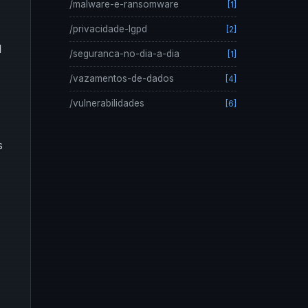
/malware-e-ransomware
[1]
/privacidade-lgpd
[2]
l
/seguranca-no-dia-a-dia
[1]
/vazamentos-de-dados
[4]
/vulnerabilidades
[6]
s