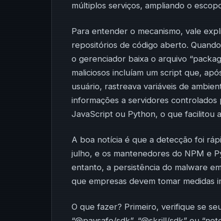
múltiplos serviços, ampliando o escop
Para entender o mecanismo, vale exp
repositórios de código aberto. Quand
o gerenciador baixa o arquivo “packag
maliciosos incluíam um script que, apó
usuário, rastreava variáveis de ambie
informações a servidores controlados 
JavaScript ou Python, o que facilitou a
A boa notícia é que a detecção foi r
julho, e os mantenedores do NPM e PyP
entanto, a persistência do malware em 
que empresas devem tomar medidas im
O que fazer? Primeiro, verifique se 
“@paysafe/sdk”, “@skrill/sdk” ou “net