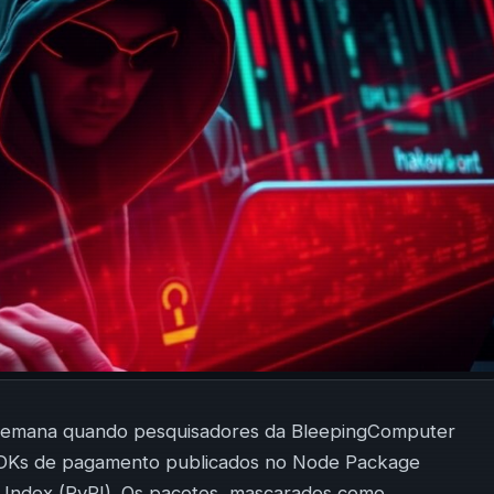
 semana quando pesquisadores da BleepingComputer
e SDKs de pagamento publicados no Node Package
Index (PyPI). Os pacotes, mascarados como