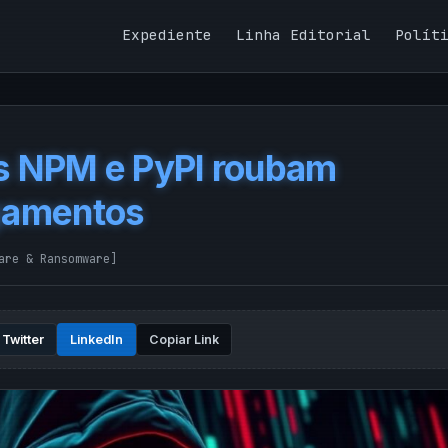
Expediente
Linha Editorial
Polít
s NPM e PyPI roubam
agamentos
are & Ransomware
]
Twitter
LinkedIn
Copiar Link