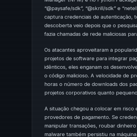
“@paysafe/sdk”, “@skrill/sdk” e “nete
captura credenciais de autenticação, 
descoberta veio depois que o pesquis
fazia chamadas de rede maliciosas par
Os atacantes aproveitaram a popularid
projetos de software para integrar p
idênticos, eles enganam os desenvolv
o código malicioso. A velocidade de p
horas o número de downloads dos pacot
projetos corporativos quanto pequenos
A situação chegou a colocar em risc
provedores de pagamento. Se credenc
manipular transações, roubar dinheiro
malware também persistiu na máquina 