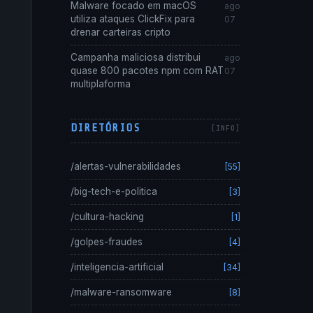
Malware focado em macOS
ago
utiliza ataques ClickFix para
07
drenar carteiras cripto
Campanha maliciosa distribui
ago
quase 800 pacotes npm com RAT
07
multiplaforma
DIRETÓRIOS
/alertas-vulnerabilidades
[55]
/big-tech-e-politica
[3]
/cultura-hacking
[1]
/golpes-fraudes
[4]
/inteligencia-artificial
[34]
/malware-ransomware
[8]