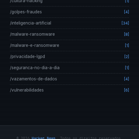
/cultura-hacking
[1]
/golpes-fraudes
[4]
/inteligencia-artificial
[34]
/malware-ransomware
[8]
/malware-e-ransomware
[1]
/privacidade-lgpd
[2]
/seguranca-no-dia-a-dia
[1]
/vazamentos-de-dados
[4]
/vulnerabilidades
[6]
© 2026
Hacker News
. Todos os direitos reservados.