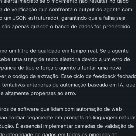
 alerta imediato se o movimento não resultar no dado
da de verificação que confronta o output do agente com
um JSON estruturado), garantindo que a falha seja
 não apenas quando o banco de dados for preenchido
mo um filtro de qualidade em tempo real. Se o agente
cebe uma string de texto aleatória devido a um erro de
repância de tipo e força o agente a tentar uma nova
ver o código de extração. Esse ciclo de feedback fechad
as tentativas anteriores de automação baseada em IA, que
 e altamente propensas ao erro.
eiros de software que lidam com automação de web
não confiar cegamente em prompts de linguagem natural
dução. É essencial implementar camadas de validação de
de integridade de dados em todos os pipelines de