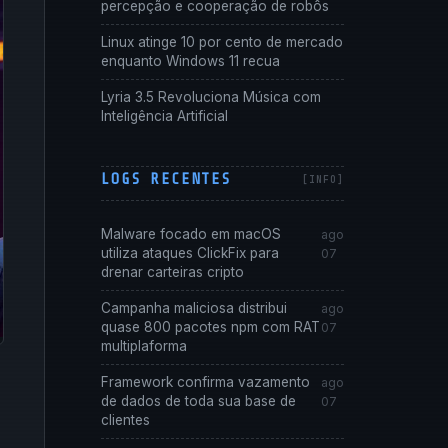
percepção e cooperação de robôs
Linux atinge 10 por cento de mercado
enquanto Windows 11 recua
Lyria 3.5 Revoluciona Música com
Inteligência Artificial
LOGS RECENTES
Malware focado em macOS
ago
utiliza ataques ClickFix para
07
drenar carteiras cripto
Campanha maliciosa distribui
ago
quase 800 pacotes npm com RAT
07
multiplaforma
Framework confirma vazamento
ago
de dados de toda sua base de
07
clientes