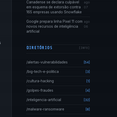
Canadense se declara culpável
ago
em esquema de extorsão contra
07
165 empresas usando Snowflake
Google prepara linha Pixel 11 com
ago
novos recursos de inteligência
06
artificial
s
DIRETÓRIOS
/alertas-vulnerabilidades
[54]
/big-tech-e-politica
[3]
/cultura-hacking
[1]
/golpes-fraudes
[4]
/inteligencia-artificial
[32]
/malware-ransomware
[8]