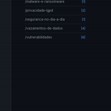
/malware-e-ransomware
[1]
/privacidade-lgpd
[2]
/seguranca-no-dia-a-dia
[1]
/vazamentos-de-dados
[4]
/vulnerabilidades
[6]