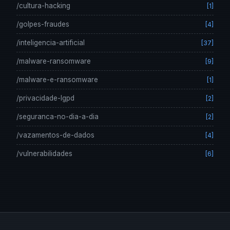
/cultura-hacking
[1]
/golpes-fraudes
[4]
/inteligencia-artificial
[37]
/malware-ransomware
[9]
/malware-e-ransomware
[1]
/privacidade-lgpd
[2]
/seguranca-no-dia-a-dia
[2]
/vazamentos-de-dados
[4]
/vulnerabilidades
[6]