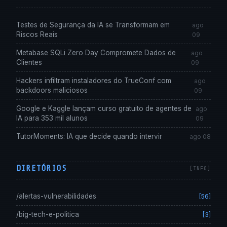
Testes de Segurança da IA se Transformam em
ago
Riscos Reais
09
Metabase SQLi Zero Day Compromete Dados de
ago
Clientes
09
Hackers infiltram instaladores do TrueConf com
ago
backdoors maliciosos
09
Google e Kaggle lançam curso gratuito de agentes de
ago
IA para 353 mil alunos
09
TutorMoments: IA que decide quando intervir
ago 08
DIRETÓRIOS
/alertas-vulnerabilidades
[56]
/big-tech-e-politica
[3]