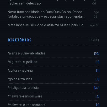
hacker sem detecção
06
Nova funcionalidade do DuckDuckGo no iPhone
ago
fortalece privacidade – especialistas recomendam
06
Meta lança Muse Code e atualiza Muse Spark 1.2
ago 05
DIRETÓRIOS
/alertas-vulnerabilidades
[55]
/big-tech-e-politica
[3]
/cultura-hacking
[1]
/golpes-fraudes
[3]
/inteligencia-artificial
[32]
/malware-ransomware
[6]
/malware-e-ransomware
[1]