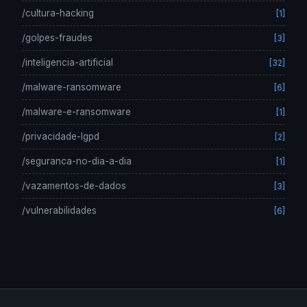
/cultura-hacking
[1]
/golpes-fraudes
[3]
/inteligencia-artificial
[32]
/malware-ransomware
[6]
/malware-e-ransomware
[1]
/privacidade-lgpd
[2]
/seguranca-no-dia-a-dia
[1]
/vazamentos-de-dados
[3]
/vulnerabilidades
[6]