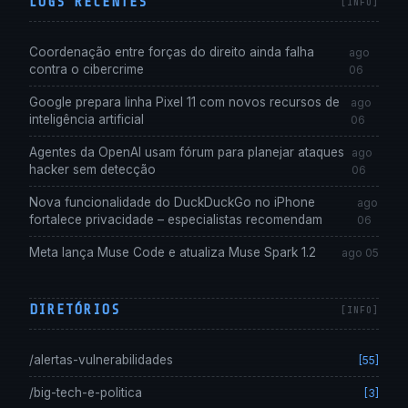
LOGS RECENTES
Coordenação entre forças do direito ainda falha
ago
contra o cibercrime
06
Google prepara linha Pixel 11 com novos recursos de
ago
inteligência artificial
06
Agentes da OpenAI usam fórum para planejar ataques
ago
hacker sem detecção
06
Nova funcionalidade do DuckDuckGo no iPhone
ago
fortalece privacidade – especialistas recomendam
06
Meta lança Muse Code e atualiza Muse Spark 1.2
ago 05
DIRETÓRIOS
/alertas-vulnerabilidades
[55]
/big-tech-e-politica
[3]